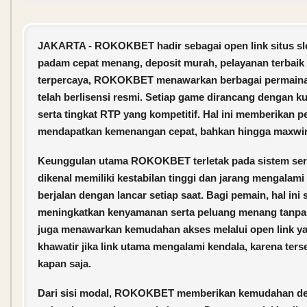
JAKARTA
-
ROKOKBET
hadir sebagai open link situs sl
padam cepat menang, deposit murah, pelayanan terbaik d
terpercaya, ROKOKBET menawarkan berbagai permainan 
telah berlisensi resmi. Setiap game dirancang dengan kua
serta tingkat RTP yang kompetitif. Hal ini memberikan 
mendapatkan kemenangan cepat, bahkan hingga maxwin
Keunggulan utama
ROKOKBET
terletak pada sistem ser
dikenal memiliki kestabilan tinggi dan jarang mengala
berjalan dengan lancar setiap saat. Bagi pemain, hal ini
meningkatkan kenyamanan serta peluang menang tanpa
juga menawarkan kemudahan akses melalui open link yang
khawatir jika link utama mengalami kendala, karena ters
kapan saja.
Dari sisi modal,
ROKOKBET
memberikan kemudahan de