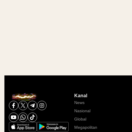
Kanal
News
Nasional
Global
Megapolitan